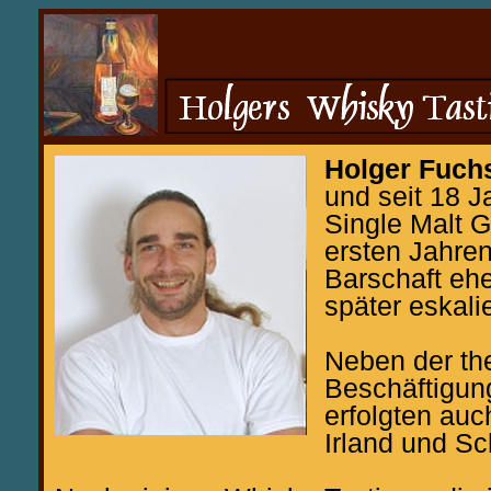
Holger Fuch
und seit 18 J
Single Malt G
ersten Jahre
Barschaft ehe
später eskali
Neben der th
Beschäftigu
erfolgten au
Irland und Sc